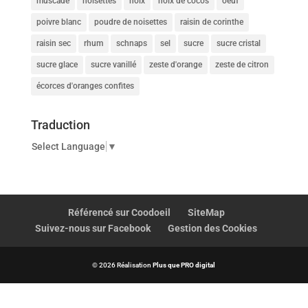
muscade
noisettes
noix
noix de cocos
oeuf
poivre blanc
poudre de noisettes
raisin de corinthe
raisin sec
rhum
schnaps
sel
sucre
sucre cristal
sucre glace
sucre vanillé
zeste d'orange
zeste de citron
écorces d'oranges confites
Traduction
Select Language
▼
Référencé sur Coodoeil
SiteMap
Suivez-nous sur Facebook
Gestion des Cookies
© 2026 Réalisation
Plus que PRO digital