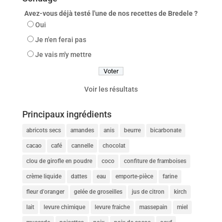
Avez-vous déjà testé l'une de nos recettes de Bredele ?
Oui
Je n'en ferai pas
Je vais m'y mettre
Voir les résultats
Principaux ingrédients
abricots secs
amandes
anis
beurre
bicarbonate
cacao
café
cannelle
chocolat
clou de girofle en poudre
coco
confiture de framboises
crème liquide
dattes
eau
emporte-pièce
farine
fleur d'oranger
gelée de groseilles
jus de citron
kirch
lait
levure chimique
levure fraiche
massepain
miel