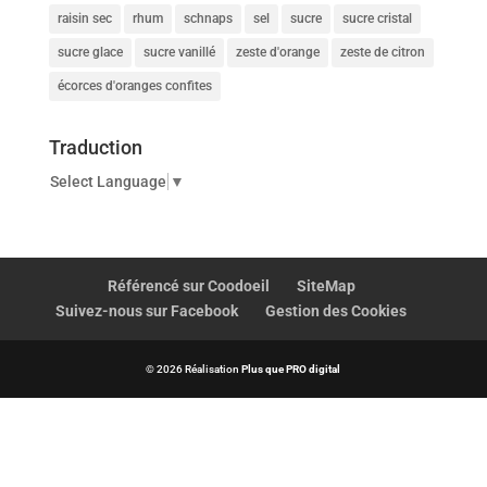
raisin sec
rhum
schnaps
sel
sucre
sucre cristal
sucre glace
sucre vanillé
zeste d'orange
zeste de citron
écorces d'oranges confites
Traduction
Select Language
▼
Référencé sur Coodoeil
SiteMap
Suivez-nous sur Facebook
Gestion des Cookies
© 2026 Réalisation
Plus que PRO digital