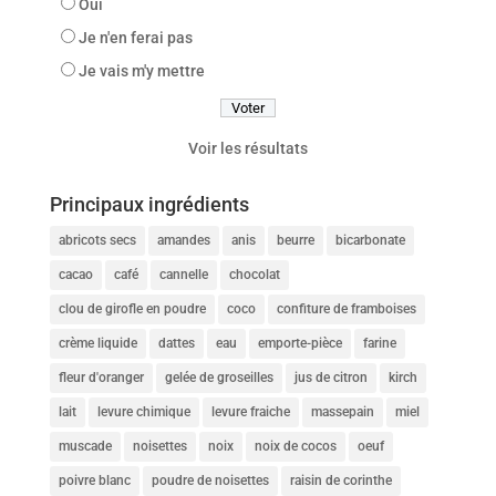
Oui
Je n'en ferai pas
Je vais m'y mettre
Voir les résultats
Principaux ingrédients
abricots secs
amandes
anis
beurre
bicarbonate
cacao
café
cannelle
chocolat
clou de girofle en poudre
coco
confiture de framboises
crème liquide
dattes
eau
emporte-pièce
farine
fleur d'oranger
gelée de groseilles
jus de citron
kirch
lait
levure chimique
levure fraiche
massepain
miel
muscade
noisettes
noix
noix de cocos
oeuf
poivre blanc
poudre de noisettes
raisin de corinthe