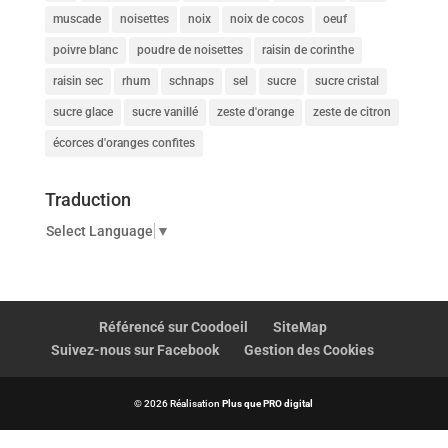
muscade
noisettes
noix
noix de cocos
oeuf
poivre blanc
poudre de noisettes
raisin de corinthe
raisin sec
rhum
schnaps
sel
sucre
sucre cristal
sucre glace
sucre vanillé
zeste d'orange
zeste de citron
écorces d'oranges confites
Traduction
Select Language
▼
Référencé sur Coodoeil
SiteMap
Suivez-nous sur Facebook
Gestion des Cookies
© 2026 Réalisation
Plus que PRO digital