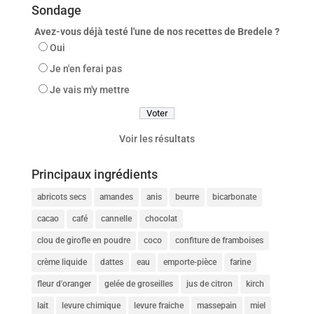
Sondage
Avez-vous déjà testé l'une de nos recettes de Bredele ?
Oui
Je n'en ferai pas
Je vais m'y mettre
Voir les résultats
Principaux ingrédients
abricots secs
amandes
anis
beurre
bicarbonate
cacao
café
cannelle
chocolat
clou de girofle en poudre
coco
confiture de framboises
crème liquide
dattes
eau
emporte-pièce
farine
fleur d'oranger
gelée de groseilles
jus de citron
kirch
lait
levure chimique
levure fraiche
massepain
miel