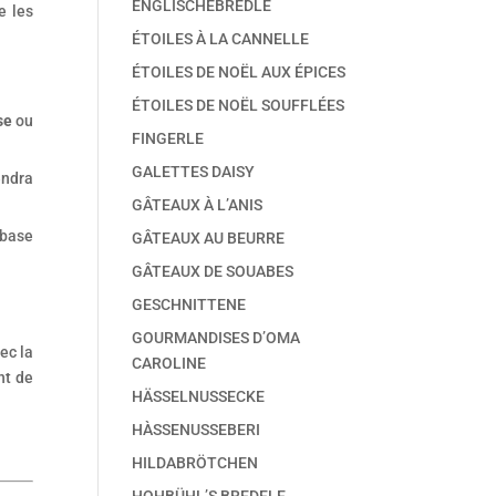
ENGLISCHEBREDLE
e les
ÉTOILES À LA CANNELLE
ÉTOILES DE NOËL AUX ÉPICES
ÉTOILES DE NOËL SOUFFLÉES
se
ou
FINGERLE
GALETTES DAISY
endra
GÂTEAUX À L’ANIS
 base
GÂTEAUX AU BEURRE
GÂTEAUX DE SOUABES
GESCHNITTENE
GOURMANDISES D’OMA
ec la
CAROLINE
nt de
HÄSSELNUSSECKE
HÀSSENUSSEBERI
HILDABRÖTCHEN