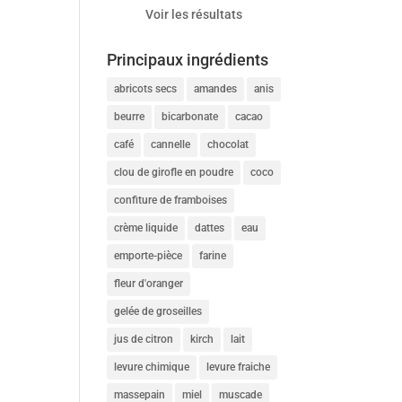
Voir les résultats
Principaux ingrédients
abricots secs
amandes
anis
beurre
bicarbonate
cacao
café
cannelle
chocolat
clou de girofle en poudre
coco
confiture de framboises
crème liquide
dattes
eau
emporte-pièce
farine
fleur d'oranger
gelée de groseilles
jus de citron
kirch
lait
levure chimique
levure fraiche
massepain
miel
muscade