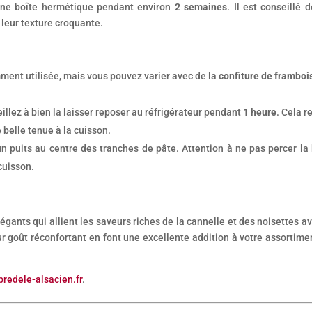
une boîte hermétique pendant environ
2 semaines
. Il est conseillé d
 leur texture croquante.
ment utilisée, mais vous pouvez varier avec de la
confiture de framboi
illez à bien la laisser reposer au réfrigérateur pendant
1 heure
. Cela r
e belle tenue à la cuisson.
un puits au centre des tranches de pâte. Attention à ne pas percer la
cuisson.
égants qui allient les saveurs riches de la cannelle et des noisettes av
r goût réconfortant en font une excellente addition à votre assortime
redele-alsacien.fr
.