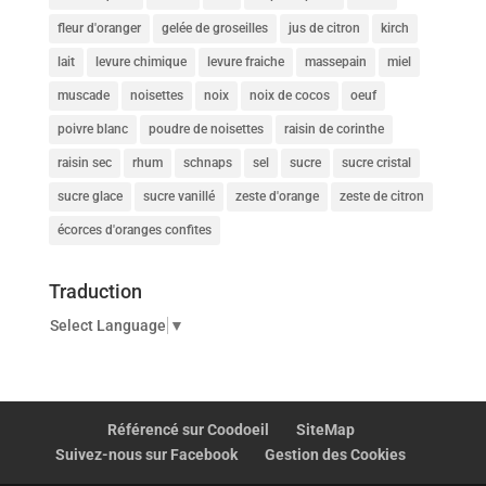
fleur d'oranger
gelée de groseilles
jus de citron
kirch
lait
levure chimique
levure fraiche
massepain
miel
muscade
noisettes
noix
noix de cocos
oeuf
poivre blanc
poudre de noisettes
raisin de corinthe
raisin sec
rhum
schnaps
sel
sucre
sucre cristal
sucre glace
sucre vanillé
zeste d'orange
zeste de citron
écorces d'oranges confites
Traduction
Select Language
▼
Référencé sur Coodoeil
SiteMap
Suivez-nous sur Facebook
Gestion des Cookies