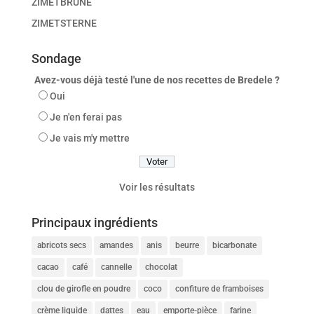
ZIMETBRÜNE
ZIMETSTERNE
Sondage
Avez-vous déjà testé l'une de nos recettes de Bredele ?
Oui
Je n'en ferai pas
Je vais m'y mettre
Voir les résultats
Principaux ingrédients
abricots secs
amandes
anis
beurre
bicarbonate
cacao
café
cannelle
chocolat
clou de girofle en poudre
coco
confiture de framboises
crème liquide
dattes
eau
emporte-pièce
farine