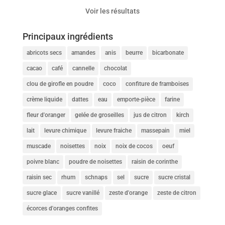
Voir les résultats
Principaux ingrédients
abricots secs
amandes
anis
beurre
bicarbonate
cacao
café
cannelle
chocolat
clou de girofle en poudre
coco
confiture de framboises
crème liquide
dattes
eau
emporte-pièce
farine
fleur d'oranger
gelée de groseilles
jus de citron
kirch
lait
levure chimique
levure fraiche
massepain
miel
muscade
noisettes
noix
noix de cocos
oeuf
poivre blanc
poudre de noisettes
raisin de corinthe
raisin sec
rhum
schnaps
sel
sucre
sucre cristal
sucre glace
sucre vanillé
zeste d'orange
zeste de citron
écorces d'oranges confites