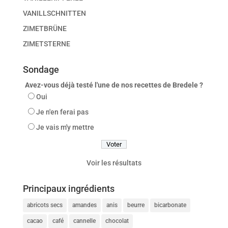
VANILLSCHNITTEN
ZIMETBRÜNE
ZIMETSTERNE
Sondage
Avez-vous déjà testé l'une de nos recettes de Bredele ?
Oui
Je n'en ferai pas
Je vais m'y mettre
Voir les résultats
Principaux ingrédients
abricots secs
amandes
anis
beurre
bicarbonate
cacao
café
cannelle
chocolat