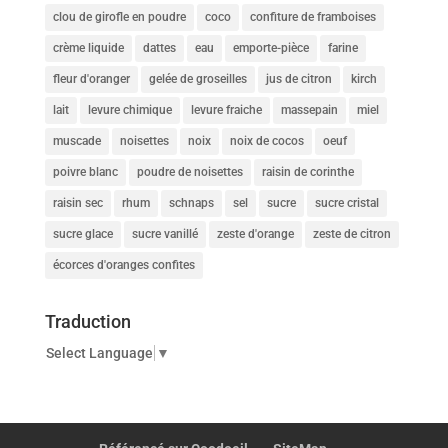
clou de girofle en poudre
coco
confiture de framboises
crème liquide
dattes
eau
emporte-pièce
farine
fleur d'oranger
gelée de groseilles
jus de citron
kirch
lait
levure chimique
levure fraiche
massepain
miel
muscade
noisettes
noix
noix de cocos
oeuf
poivre blanc
poudre de noisettes
raisin de corinthe
raisin sec
rhum
schnaps
sel
sucre
sucre cristal
sucre glace
sucre vanillé
zeste d'orange
zeste de citron
écorces d'oranges confites
Traduction
Select Language
▼