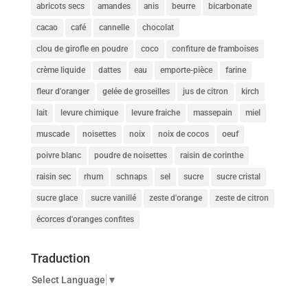
abricots secs
amandes
anis
beurre
bicarbonate
cacao
café
cannelle
chocolat
clou de girofle en poudre
coco
confiture de framboises
crème liquide
dattes
eau
emporte-pièce
farine
fleur d'oranger
gelée de groseilles
jus de citron
kirch
lait
levure chimique
levure fraiche
massepain
miel
muscade
noisettes
noix
noix de cocos
oeuf
poivre blanc
poudre de noisettes
raisin de corinthe
raisin sec
rhum
schnaps
sel
sucre
sucre cristal
sucre glace
sucre vanillé
zeste d'orange
zeste de citron
écorces d'oranges confites
Traduction
Select Language
▼