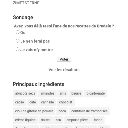
ZIMETSTERNE
Sondage
Avez-vous déjà testé l'une de nos recettes de Bredele ?
Oui
Je n'en ferai pas
Je vais m'y mettre
Voir les résultats
Principaux ingrédients
abricots secs
amandes
anis
beurre
bicarbonate
cacao
café
cannelle
chocolat
clou de girofle en poudre
coco
confiture de framboises
crème liquide
dattes
eau
emporte-pièce
farine