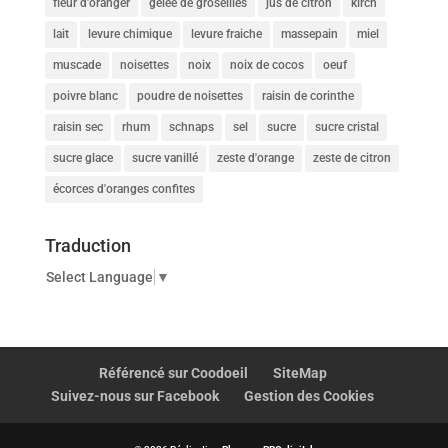
fleur d'oranger
gelée de groseilles
jus de citron
kirch
lait
levure chimique
levure fraiche
massepain
miel
muscade
noisettes
noix
noix de cocos
oeuf
poivre blanc
poudre de noisettes
raisin de corinthe
raisin sec
rhum
schnaps
sel
sucre
sucre cristal
sucre glace
sucre vanillé
zeste d'orange
zeste de citron
écorces d'oranges confites
Traduction
Select Language
▼
Référencé sur Coodoeil
SiteMap
Suivez-nous sur Facebook
Gestion des Cookies