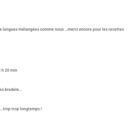
ux langues mélangées comme nous …merci encore pour les recettes
 h 20 min
 les bredele…
…trop trop longtemps !