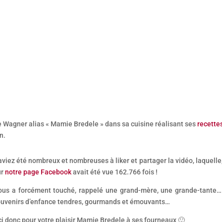
e Wagner alias « Mamie Bredele » dans sa cuisine réalisant ses
recette
n.
viez été nombreux et nombreuses à liker et partager la vidéo, laquelle,
ur
notre page Facebook
avait été vue 162.766 fois !
vous a forcément touché, rappelé une grand-mère, une grande-tante…
ouvenirs d’enfance tendres, gourmands et émouvants…
i donc pour votre plaisir Mamie Bredele à ses fourneaux 🙂